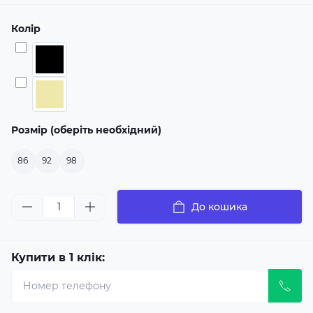
Колір
Розмір (оберіть необхідний)
86
92
98
До кошика
Купити в 1 клік: