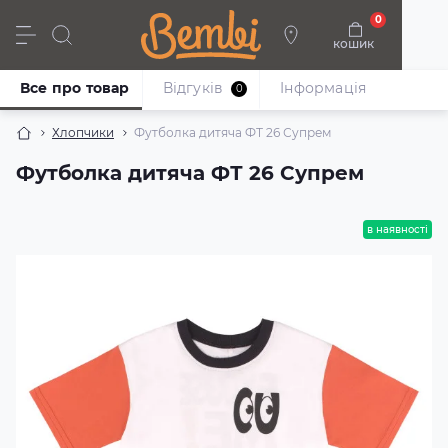
0
кошик
Дівчата
Хлопці
Немовлята
Взуття
Все про товар
Відгуків
Iнформація
0
Хлопчики
Футболка дитяча ФТ 26 Супрем
Футболка дитяча ФТ 26 Супрем
в наявності