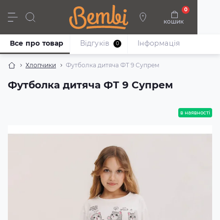
0
кошик
Дівчата
Хлопці
Немовлята
Взуття
Все про товар
Відгуків
Iнформація
0
Хлопчики
Футболка дитяча ФТ 9 Супрем
Футболка дитяча ФТ 9 Супрем
в наявності