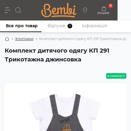
0
кошик
Дівчата
Хлопці
Немовлята
Взуття
Все про товар
Відгуків
Iнформація
0
Хлопчики
Комплект дитячого одягу КП 291 Трикотажна джи
Комплект дитячого одягу КП 291
Трикотажна джинсовка
в наявності