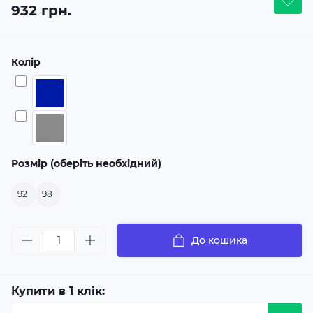
932 грн.
Колір
Розмір (оберіть необхідний)
92
98
До кошика
Купити в 1 клік: