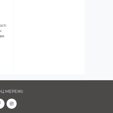
ості
н
там
Ц МЕРЕЖІ: