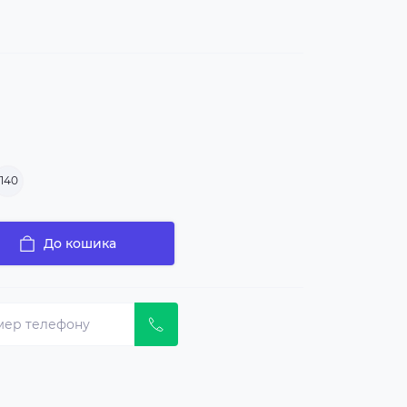
140
До кошика