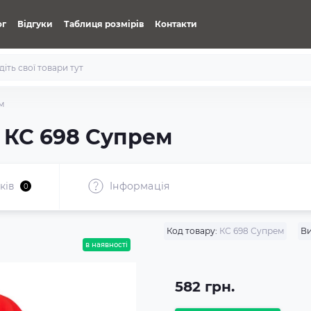
ог
Відгуки
Таблиця розмірів
Контакти
м
 КС 698 Супрем
ків
Iнформація
0
Код товару:
КС 698 Супрем
Ви
в наявності
582 грн.