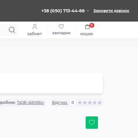
+38 (050) 713-44-66
Замовити дзвінок
0
закладки
кабінет
кошик
робник:
ТзОВ «БЕМБІ»
Відгуки:
0