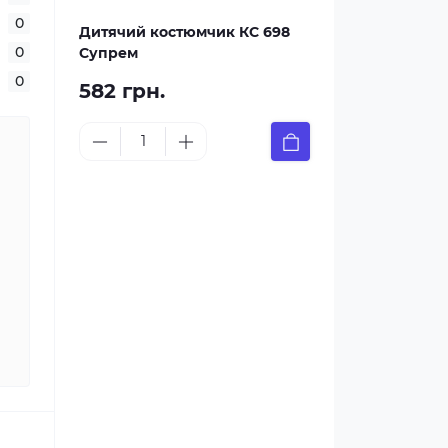
0
Дитячий костюмчик КС 698
0
Супрем
0
582 грн.