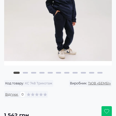
Код товару:
КС 748 Трикотаж
Виробник:
ТзОВ «БЕМБІ»
Відгуки:
0
1 542 грн.