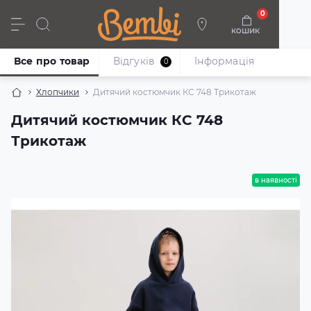
0
кошик
Дівчата
Хлопці
Немовлята
Взуття
Все про товар
Відгуків
Iнформація
0
Хлопчики
Дитячий костюмчик КС 748 Трикотаж
Дитячий костюмчик КС 748
Трикотаж
в наявності