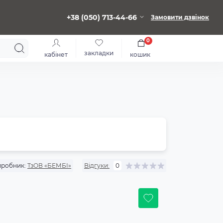
+38 (050) 713-44-66
Замовити дзвінок
0
закладки
кабінет
кошик
робник:
ТзОВ «БЕМБІ»
Відгуки:
0