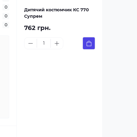
0
Дитячий костюмчик КС 770
0
Супрем
0
762 грн.