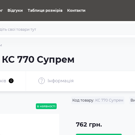
ог
Відгуки
Таблиця розмірів
Контакти
м
 КС 770 Супрем
ків
Iнформація
0
Код товару:
КС 770 Супрем
Ви
в наявності
762 грн.