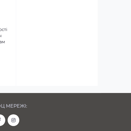
ості
н
там
Ц МЕРЕЖІ: