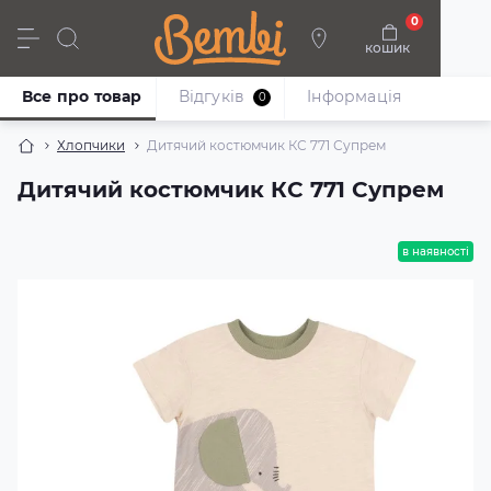
0
кошик
Дівчата
Хлопці
Немовлята
Взуття
Все про товар
Відгуків
Iнформація
0
Хлопчики
Дитячий костюмчик КС 771 Супрем
Дитячий костюмчик КС 771 Супрем
в наявності