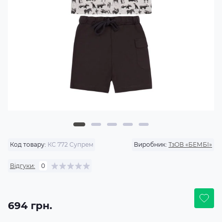
Код товару:
КС 772 Супрем
Виробник:
ТзОВ «БЕМБІ»
Відгуки:
0
694 грн.