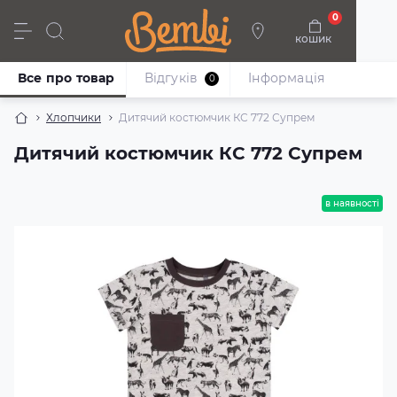
0
кошик
Дівчата
Хлопці
Немовлята
Взуття
Все про товар
Відгуків
Iнформація
0
Хлопчики
Дитячий костюмчик КС 772 Супрем
Дитячий костюмчик КС 772 Супрем
в наявності