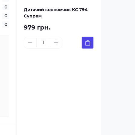
0
Дитячий костюмчик КС 794
0
Супрем
0
979 грн.