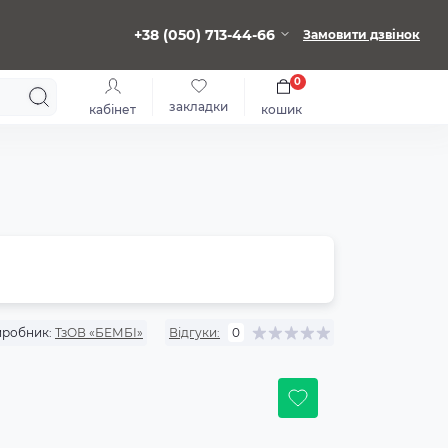
+38 (050) 713-44-66
Замовити дзвінок
0
закладки
кабінет
кошик
робник:
ТзОВ «БЕМБІ»
Відгуки:
0