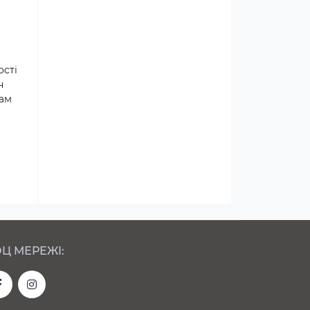
ості
н
там
Ц МЕРЕЖІ: