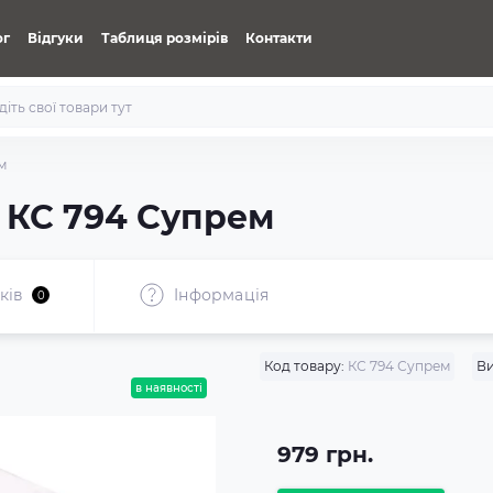
ог
Відгуки
Таблиця розмірів
Контакти
м
 КС 794 Супрем
ків
Iнформація
0
Код товару:
КС 794 Супрем
Ви
в наявності
979 грн.