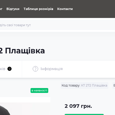
ог
Відгуки
Таблиця розмірів
Контакти
2 Плащівка
ків
Iнформація
0
Код товару:
КТ 272 Плащівка
в наявності
2 097 грн.