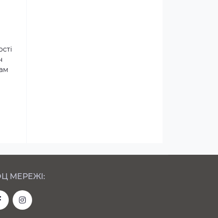
ості
н
там
Ц МЕРЕЖІ: