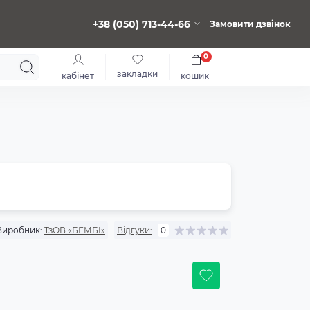
+38 (050) 713-44-66
Замовити дзвінок
0
закладки
кабінет
кошик
Виробник:
ТзОВ «БЕМБІ»
Відгуки:
0