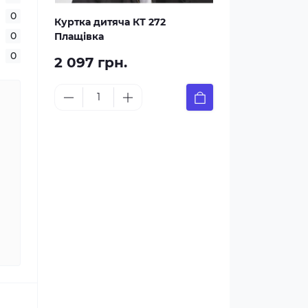
0
Куртка дитяча КТ 272
0
Плащівка
0
2 097 грн.