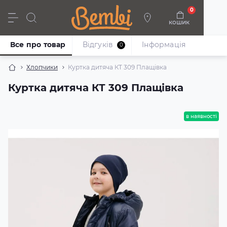
0
кошик
Дівчата
Хлопці
Немовлята
Взуття
Все про товар
Відгуків
Iнформація
0
Хлопчики
Куртка дитяча КТ 309 Плащівка
Куртка дитяча КТ 309 Плащівка
в наявності