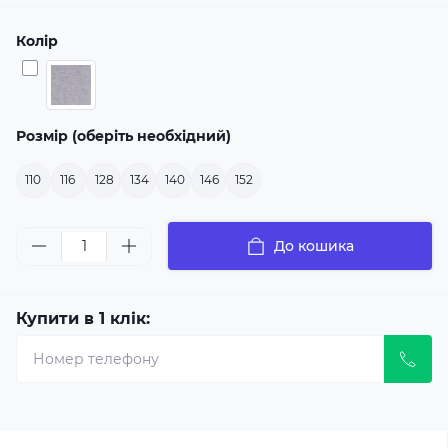
Колір
Розмір (оберіть необхідний)
110
116
128
134
140
146
152
До кошика
Купити в 1 клік: