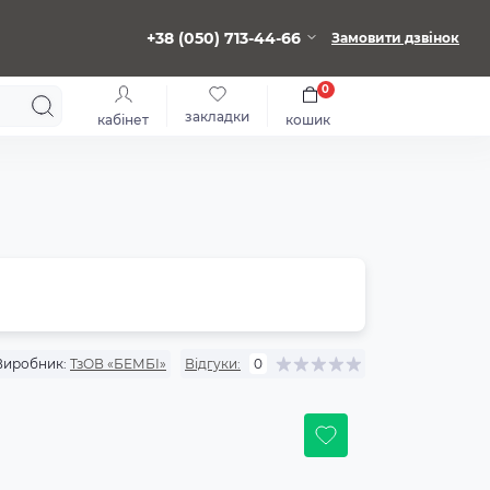
+38 (050) 713-44-66
Замовити дзвінок
0
закладки
кабінет
кошик
Виробник:
ТзОВ «БЕМБІ»
Відгуки:
0