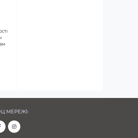
ості
н
там
Ц МЕРЕЖІ: