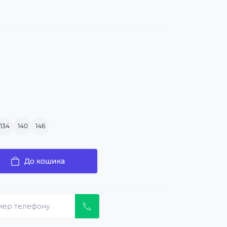
134
140
146
До кошика