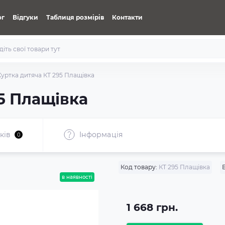
ог
Відгуки
Таблиця розмірів
Контакти
Куртка дитяча КТ 295 Плащівка
5 Плащівка
ків
Iнформація
0
Код товару:
КТ 295 Плащівка
в наявності
1 668 грн.