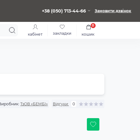
+38 (050) 713-44-66
Замовити дзвінок
0
закладки
кабінет
кошик
Виробник:
ТзОВ «БЕМБІ»
Відгуки:
0