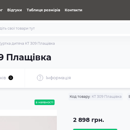
ог
Відгуки
Таблиця розмірів
Контакти
Куртка дитяча КТ 309 Плащівка
09 Плащівка
ків
Iнформація
0
Код товару:
КТ 309 Плащівка
в наявності
2 898 грн.