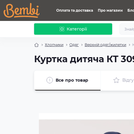
Оплата та доставка
Про магазин
Бл
Категорії
Хлопчики
Одяг
Верхній одяг/жилетки
Куртка дитяча КТ 3
Все про товар
Відгу