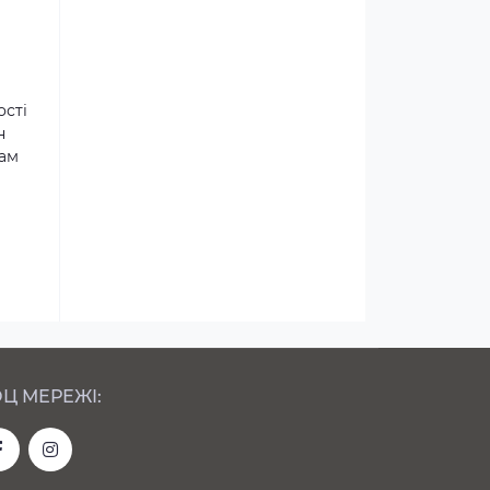
ості
н
там
Ц МЕРЕЖІ: