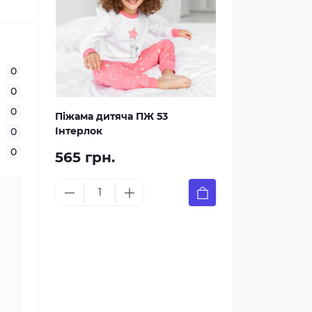
0
0
0
Піжама дитяча ПЖ 53
Інтерлок
0
0
565 грн.