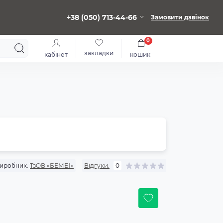
+38 (050) 713-44-66
Замовити дзвінок
0
закладки
кабінет
кошик
иробник:
ТзОВ «БЕМБІ»
Відгуки:
0