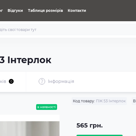
ог
Відгуки
Таблиця розмірів
Контакти
3 Інтерлок
ків
Iнформація
0
Код товару:
ПЖ 53 Інтерлок
В
в наявності
565 грн.