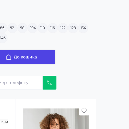
86
92
98
104
110
116
122
128
134
146
До кошика
жети