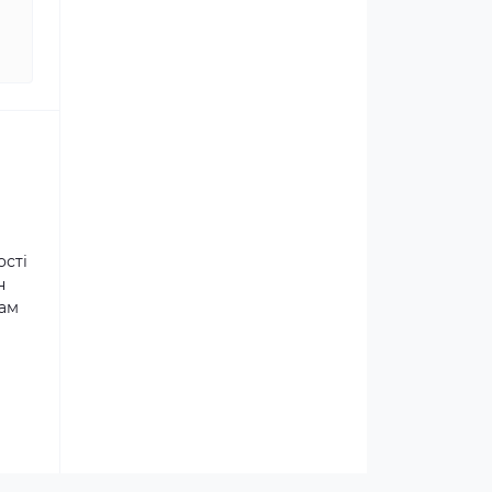
ості
н
там