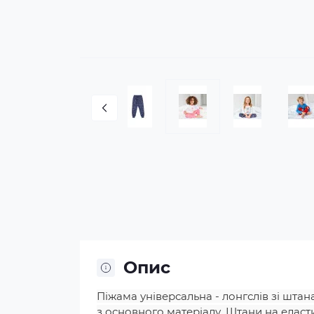
Опис
Піжама універсальна - лонгслів зі штан
з основного матеріалу. Штани на еласти