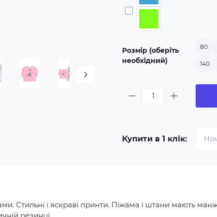
80
Розмір (оберіть
необхідний)
140
Купити в 1 клік:
ами. Стильні і яскраві принти. Піжама і штани мають ман
чній резинці.