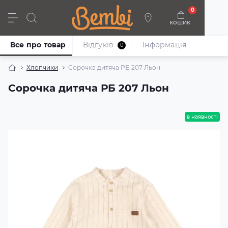
0
кошик
Дівчата
Хлопці
Немовлята
Взуття
Все про товар
Відгуків
Iнформація
0
Хлопчики
Сорочка дитяча РБ 207 Льон
Сорочка дитяча РБ 207 Льон
в наявності