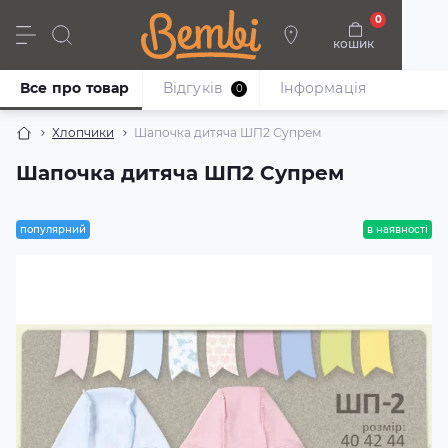
0
кошик
Дівчата
Хлопці
Немовлята
Взуття
Все про товар
Відгуків
Iнформація
0
Хлопчики
Шапочка дитяча ШП2 Супрем
Шапочка дитяча ШП2 Супрем
популярний
в наявності