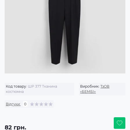
Код товару:
ШР 377 Тканина
Виробник:
ТзОВ
костюмна
«БЕМБІ»
Відгуки:
0
82 грн.