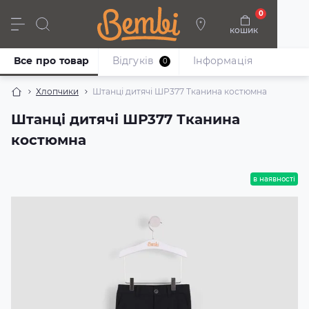
0
кошик
Дівчата
Хлопці
Немовлята
Взуття
Все про товар
Відгуків
Iнформація
0
Хлопчики
Штанці дитячі ШР377 Тканина костюмна
Штанці дитячі ШР377 Тканина
костюмна
в наявності