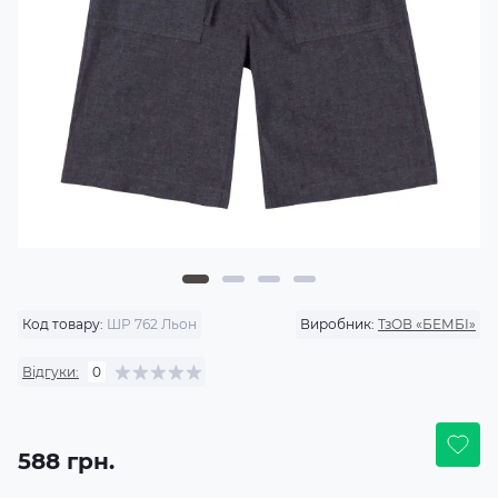
Код товару:
ШР 762 Льон
Виробник:
ТзОВ «БЕМБІ»
Відгуки:
0
588 грн.