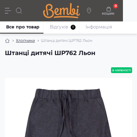
0
кошик
Дівчата
Хлопці
Немовлята
Взуття
Все про товар
Відгуків
Iнформація
0
Хлопчики
Штанці дитячі ШР762 Льон
Штанці дитячі ШР762 Льон
в наявності