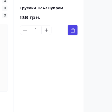
0
0
Трусики ТР 43 Супрем
0
138 грн.