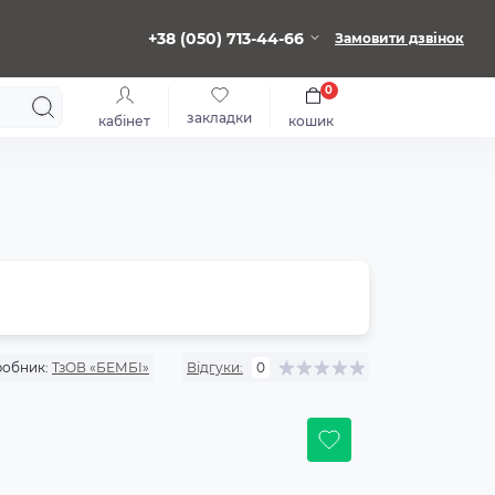
+38 (050) 713-44-66
Замовити дзвінок
0
закладки
кабінет
кошик
обник:
ТзОВ «БЕМБІ»
Відгуки:
0