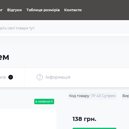
ог
Відгуки
Таблиця розмірів
Контакти
ем
ків
Iнформація
0
Код товару:
ТР 43 Супрем
Вир
в наявності
138 грн.