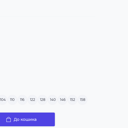
104
110
116
122
128
140
146
152
158
До кошика