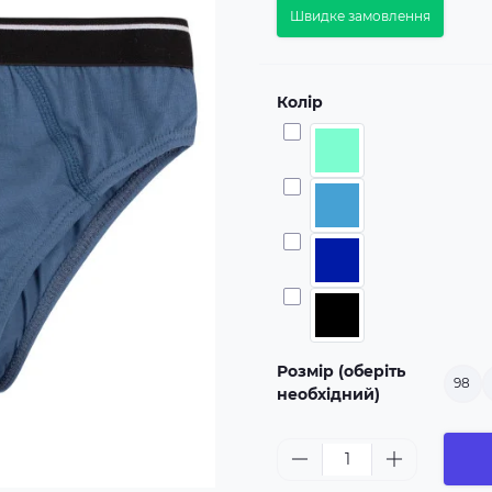
Швидке замовлення
Колір
Розмір (оберіть
98
необхідний)