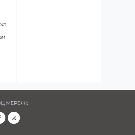
ості
н
там
Ц МЕРЕЖІ: