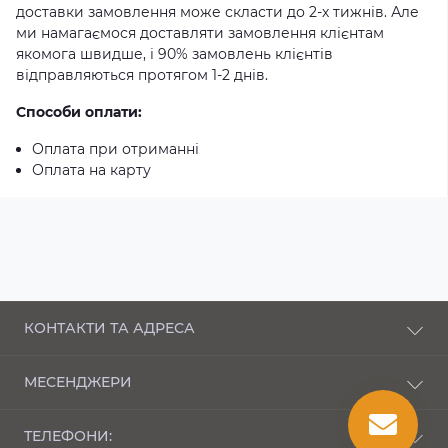
доставки замовлення може скласти до 2-х тижнів. Але
ми намагаємося доставляти замовлення клієнтам
якомога швидше, і 90% замовлень клієнтів
відправляються протягом 1-2 днів.
Способи оплати:
Оплата при отриманні
Оплата на карту
КОНТАКТИ ТА АДРЕСА
п-кт Соборності, 43 Луцьк, Волинська область,
МЕСЕНДЖЕРИ
43000
Telegram
bembi_market@ukr.net
ТЕЛЕФОНИ: