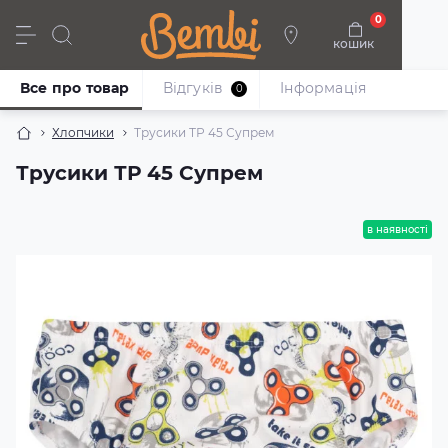
0
кошик
Дівчата
Хлопці
Немовлята
Взуття
Все про товар
Відгуків
Iнформація
0
Хлопчики
Трусики ТР 45 Супрем
Трусики ТР 45 Супрем
в наявності