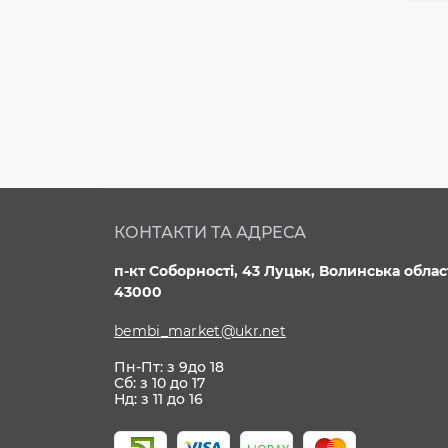
КОНТАКТИ ТА АДРЕСА
п-кт Соборності, 43 Луцьк, Волинська облас
43000
bembi_market@ukr.net
Пн-Пт: з 9до 18
Сб: з 10 до 17
Нд: з 11 до 16