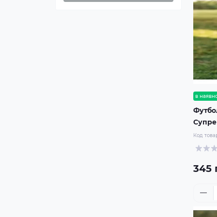
в наявно
Футбо
Супр
Код това
345 