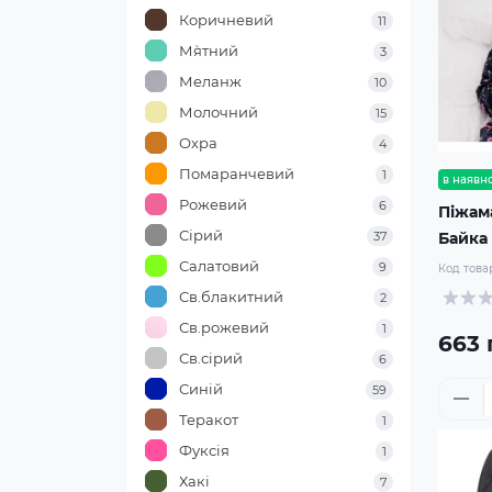
Коричневий
11
М`ятний
3
Меланж
10
Молочний
15
Охра
4
Помаранчевий
1
в наявно
Рожевий
6
Піжам
Сірий
Байка
37
Салатовий
9
Код това
Св.блакитний
2
Св.рожевий
1
663 
Св.сірий
6
Синій
59
Теракот
1
Фуксія
1
Хакі
7