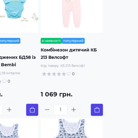
популярний
в наявності
популярний
Комбінезон дитячий КБ
джених БД58 із
213 Велсофт
 Bembi
Код товару:
КБ 213 Велсофт
 58 Інтерлок
0
0
.
1 069 грн.