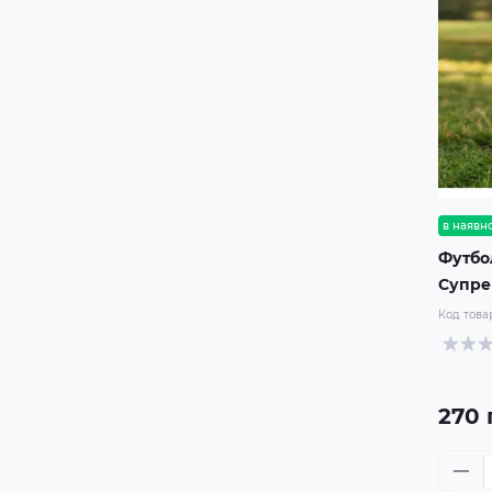
в наявно
Футбо
Супр
Код това
270 