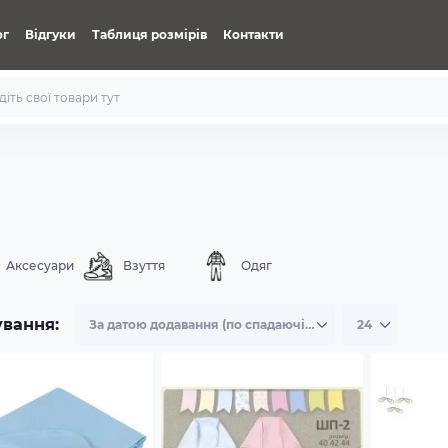
ог
Відгуки
Таблиця розмірів
Контакти
Аксесуари
Взуття
Одяг
ування: