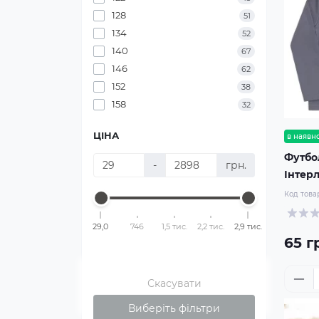
128
51
134
52
140
67
146
62
152
38
158
32
ЦІНА
в наявно
Футбо
-
грн.
Інтер
Код това
29,0
746
1,5 тис.
2,2 тис.
2,9 тис.
65 г
Скасувати
Виберіть фільтри