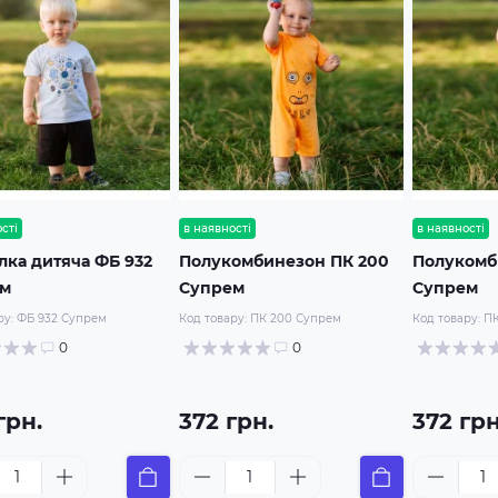
сті
в наявності
в наявності
лка дитяча ФБ 932
Полукомбинезон ПК 200
Полукомб
ем
Супрем
Супрем
ру:
ФБ 932 Супрем
Код товару:
ПК 200 Супрем
Код товару:
ПК
0
0
грн.
372 грн.
372 грн