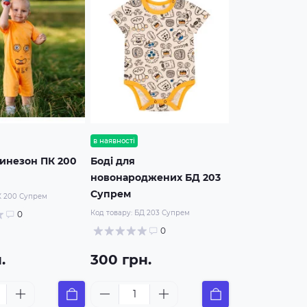
в наявності
инезон ПК 200
Боді для
новонароджених БД 203
Супрем
 200 Супрем
Код товару:
БД 203 Супрем
0
0
.
300 грн.