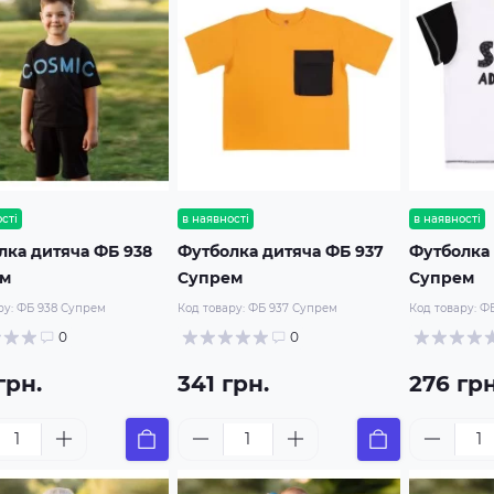
сті
в наявності
в наявності
лка дитяча ФБ 938
Футболка дитяча ФБ 937
Футболка 
ем
Супрем
Супрем
ру:
ФБ 938 Супрем
Код товару:
ФБ 937 Супрем
Код товару:
ФБ
0
0
грн.
341 грн.
276 грн