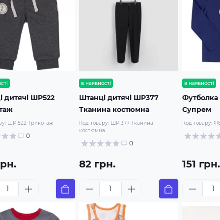
сті
в наявності
в наявності
і дитячі ШР522
Штанці дитячі ШР377
Футболка 
таж
Тканина костюмна
Супрем
ру:
ШР 522 Трикотаж
Код товару:
ШР 377 Тканина
Код товару:
ФБ
костюмна
0
0
грн.
82 грн.
151 грн.