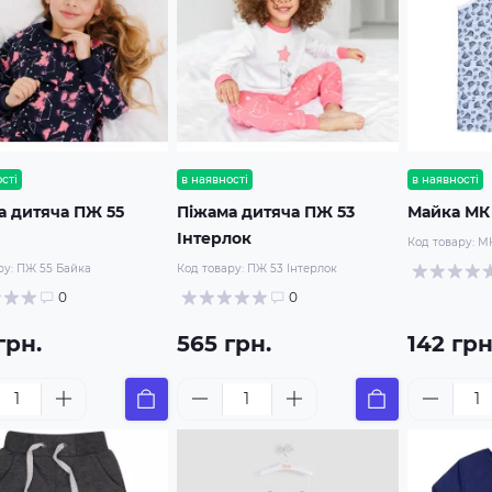
сті
в наявності
в наявності
а дитяча ПЖ 55
Піжама дитяча ПЖ 53
Майка МК 
Інтерлок
Код товару:
МК
ру:
ПЖ 55 Байка
Код товару:
ПЖ 53 Інтерлок
0
0
грн.
565 грн.
142 грн