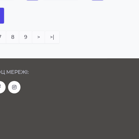
7
8
9
>
>|
Ц МЕРЕЖІ: