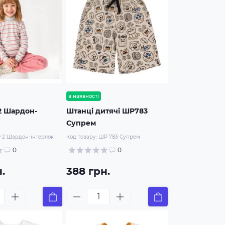
в наявності
2 Шардон-
Штанці дитячі ШР783
Супрем
 2 Шардон-інтерлок
Код товару:
ШР 783 Супрем
0
0
.
388 грн.