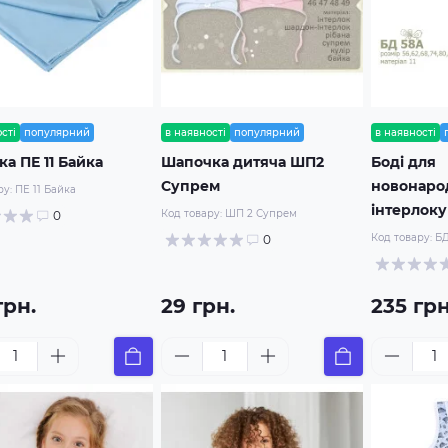
сті
популярний
в наявності
популярний
в наявності
а ПЕ 11 Байка
Шапочка дитяча ШП2
Боді для
Супрем
новонаро
ру:
ПЕ 11 Байка
інтерлоку
Код товару:
ШП 2 Супрем
0
Код товару:
БД
0
грн.
29 грн.
235 грн