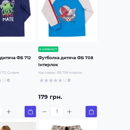
в наявності
дитяча ФБ 712
Футболка дитяча ФБ 708
Інтерлок
 712 Супрем
Код товару:
ФБ 708 Інтерлок
0
0
179 грн.