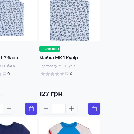
в наявності
1 Рібана
Майка МК 1 Кулір
 1 Рібана
Код товару:
МК 1 Кулір
0
0
.
127 грн.