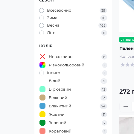
СЕЗОН
Всесезонно
39
Зима
10
Весна
165
Літо
11
в наявно
КОЛІР
Пеленк
Неважливо
Код това
6
Різнокольоровий
1
Індиго
1
Білий
31
Бірюзовий
12
272 
Бежевий
13
Блакитний
24
Жовтий
11
Зелений
7
Кораловий
1