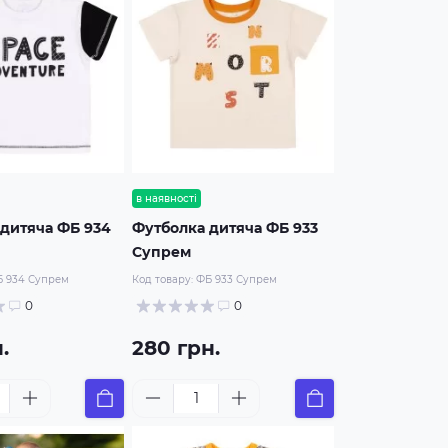
в наявності
дитяча ФБ 934
Футболка дитяча ФБ 933
Супрем
 934 Супрем
Код товару:
ФБ 933 Супрем
0
0
.
280 грн.