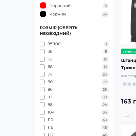
Червоний
6
Чорний
34
РОЗМІР (ОБЕРІТЬ
НЕОБХІДНИЙ)
95*100
1
56
5
в наявно
62
12
Штанц
68
13
Трико
74
24
Код това
80
27
86
29
92
30
163 
98
24
104
34
110
40
116
46
122
45