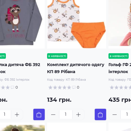
сті
в наявності
в наявності
лка дитяча ФБ 392
Комплект дитячого одягу
Гольф ГФ 
лок
КП 89 Рібана
інтерлок
ру:
ФБ 392 Інтерлок
Код товару:
КП 89 Рібана
Код товару:
ГФ
0
0
рн.
134 грн.
435 грн