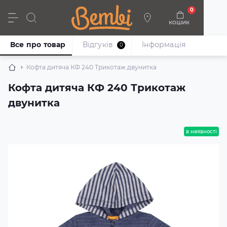
0
кошик
Дівчата
Хлопці
Немовлята
Взуття
Все про товар
Відгуків
Iнформація
0
Кофта дитяча КФ 240 Трикотаж двунитка
Кофта дитяча КФ 240 Трикотаж
двунитка
в наявності