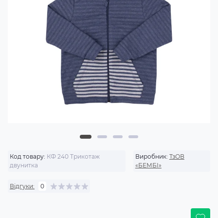
Код товару:
КФ 240 Трикотаж
Виробник:
ТзОВ
двунитка
«БЕМБІ»
Відгуки:
0