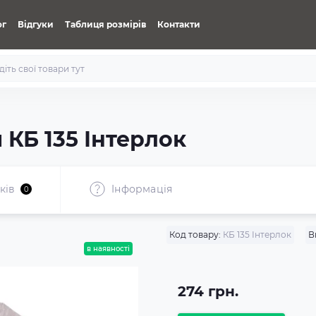
ог
Відгуки
Таблиця розмірів
Контакти
 КБ 135 Інтерлок
ків
Iнформація
0
Код товару:
КБ 135 Інтерлок
В
в наявності
274 грн.