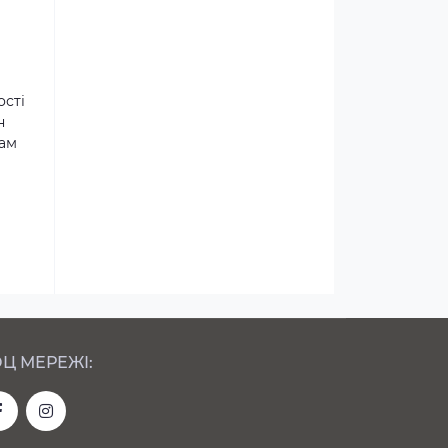
ості
н
там
Ц МЕРЕЖІ: