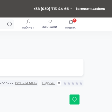
+38 (050) 713-44-66
Замовити дзвінок
0
закладки
кабінет
кошик
иробник:
ТзОВ «БЕМБІ»
Відгуки:
0