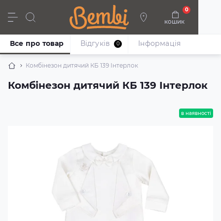
0
кошик
Дівчата
Хлопці
Немовлята
Взуття
Все про товар
Відгуків
Iнформація
0
Комбінезон дитячий КБ 139 Інтерлок
Комбінезон дитячий КБ 139 Інтерлок
в наявності