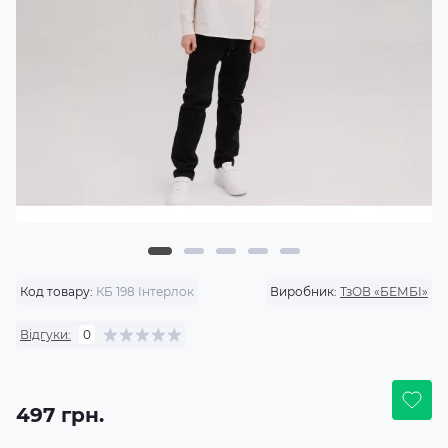
Код товару:
КБ 198 Інтерлок
Виробник:
ТзОВ «БЕМБІ»
Відгуки:
0
497 грн.