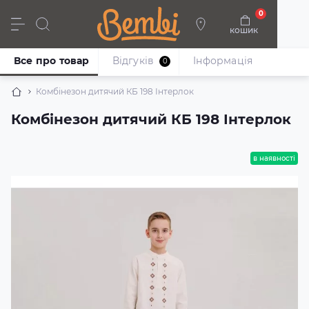
0
кошик
Дівчата
Хлопці
Немовлята
Взуття
Все про товар
Відгуків
Iнформація
0
Комбінезон дитячий КБ 198 Інтерлок
Комбінезон дитячий КБ 198 Інтерлок
в наявності