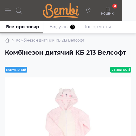
0
кошик
Дівчата
Хлопці
Немовлята
Взуття
Все про товар
Відгуків
Iнформація
0
Комбінезон дитячий КБ 213 Велсофт
Комбінезон дитячий КБ 213 Велсофт
популярний
в наявності