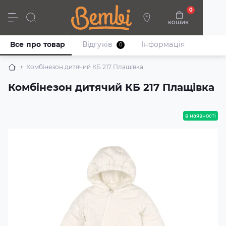
0
кошик
Дівчата
Хлопці
Немовлята
Взуття
Все про товар
Відгуків
Iнформація
0
Комбінезон дитячий КБ 217 Плащівка
Комбінезон дитячий КБ 217 Плащівка
в наявності