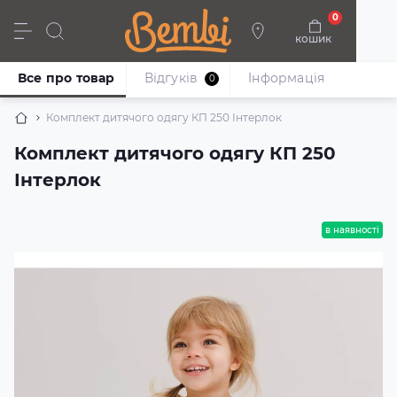
0
кошик
Дівчата
Хлопці
Немовлята
Взуття
Все про товар
Відгуків
Iнформація
0
Комплект дитячого одягу КП 250 Інтерлок
Комплект дитячого одягу КП 250
Інтерлок
в наявності