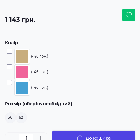
1 143 грн.
Колір
(-46 грн.)
(-46 грн.)
(-46 грн.)
Розмір (оберіть необхідний)
56
62
До кошика