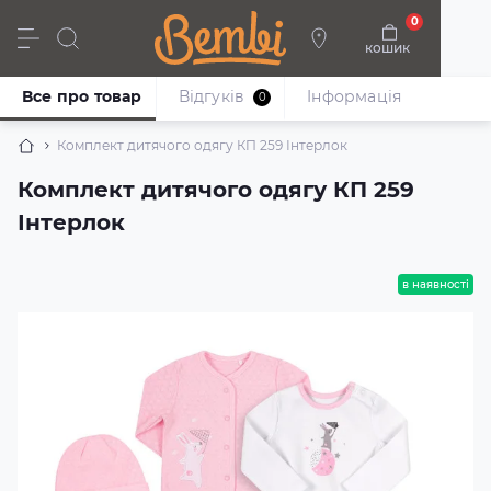
0
кошик
Дівчата
Хлопці
Немовлята
Взуття
Все про товар
Відгуків
Iнформація
0
Комплект дитячого одягу КП 259 Інтерлок
Комплект дитячого одягу КП 259
Інтерлок
в наявності