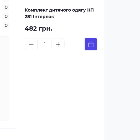
0
Комплект дитячого одягу КП
0
281 Інтерлок
0
482 грн.