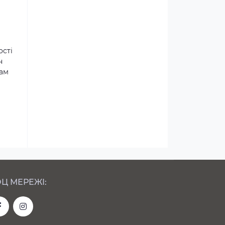
ості
н
там
Ц МЕРЕЖІ: