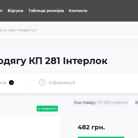
ог
Відгуки
Таблиця розмірів
Контакти
дягу КП 281 Інтерлок
ків
Iнформація
0
Код товару:
КП 281 Інтерлок
В
в наявності
482 грн.