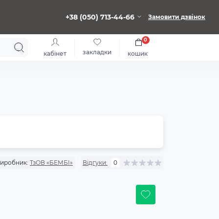
+38 (050) 713-44-66
Замовити дзвінок
0
закладки
кабінет
кошик
иробник:
ТзОВ «БЕМБІ»
Відгуки:
0