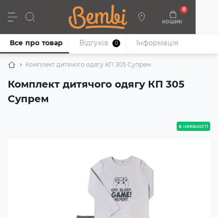
0
кошик
Дівчата
Хлопці
Немовлята
Взуття
Все про товар
Відгуків
Iнформація
0
Комплект дитячого одягу КП 305 Супрем
Комплект дитячого одягу КП 305
Супрем
в наявності