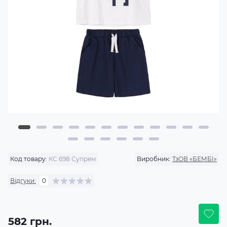
Код товару:
КС 698 Супрем
Виробник:
ТзОВ «БЕМБІ»
Відгуки:
0
582 грн.