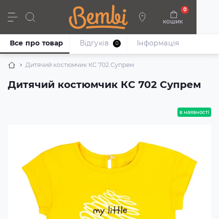
0
кошик
Дівчата
Хлопці
Немовлята
Взуття
Все про товар
Відгуків
Iнформація
0
Дитячий костюмчик КС 702 Супрем
Дитячий костюмчик КС 702 Супрем
в наявності