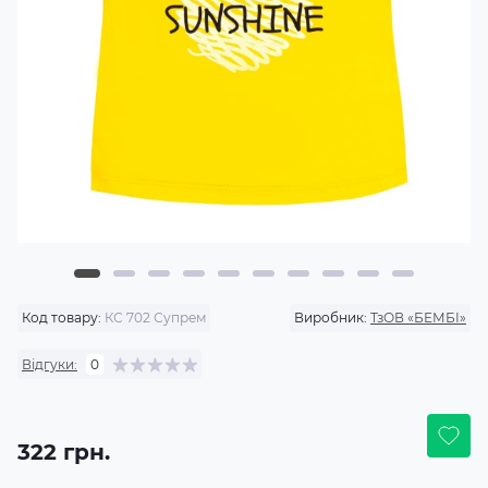
Код товару:
КС 702 Супрем
Виробник:
ТзОВ «БЕМБІ»
Відгуки:
0
322 грн.