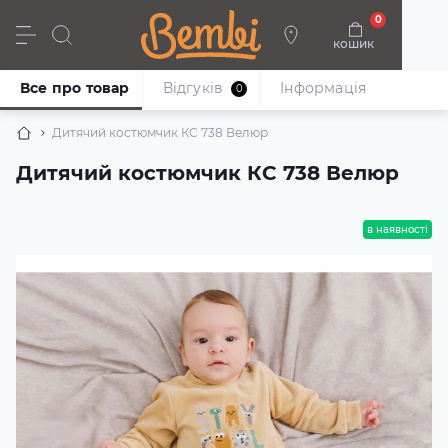
0
кошик
Дівчата
Хлопці
Немовлята
Взуття
Все про товар
Відгуків
Iнформація
0
Дитячий костюмчик КС 738 Велюр
Дитячий костюмчик КС 738 Велюр
в наявності