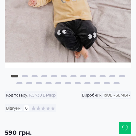
Код товару:
КС 738 Велюр
Виробник:
ТзОВ «БЕМБІ»
Відгуки:
0
590 грн.