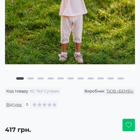
Код товару:
КС 740 Супрем
Виробник:
ТзОВ «БЕМБІ»
Відгуки:
0
417 грн.