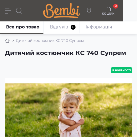
0
кошик
Дівчата
Хлопці
Немовлята
Взуття
Все про товар
Відгуків
Iнформація
0
Дитячий костюмчик КС 740 Супрем
Дитячий костюмчик КС 740 Супрем
в наявності