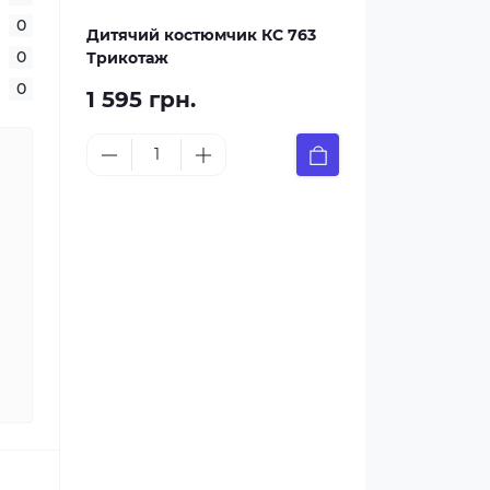
0
Дитячий костюмчик КС 763
0
Трикотаж
0
1 595 грн.