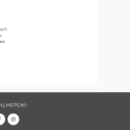
ості
н
там
Ц МЕРЕЖІ: