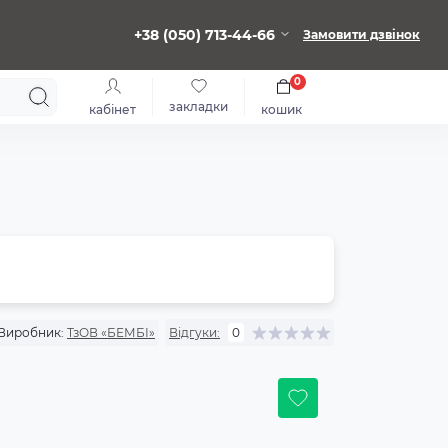
+38 (050) 713-44-66
Замовити дзвінок
0
закладки
кабінет
кошик
Виробник:
ТзОВ «БЕМБІ»
Відгуки:
0