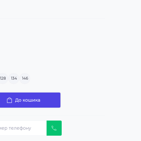
128
134
146
До кошика