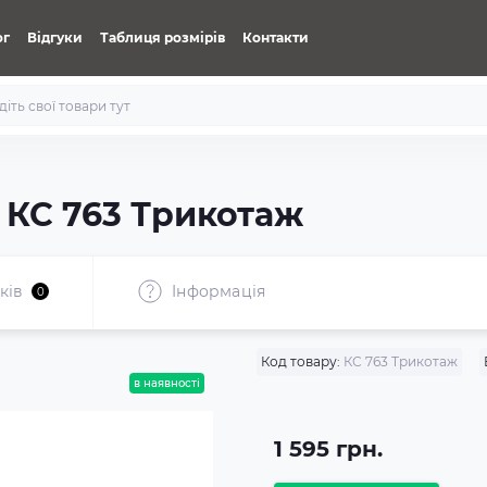
ог
Відгуки
Таблиця розмірів
Контакти
 КС 763 Трикотаж
ків
Iнформація
0
Код товару:
КС 763 Трикотаж
в наявності
1 595 грн.