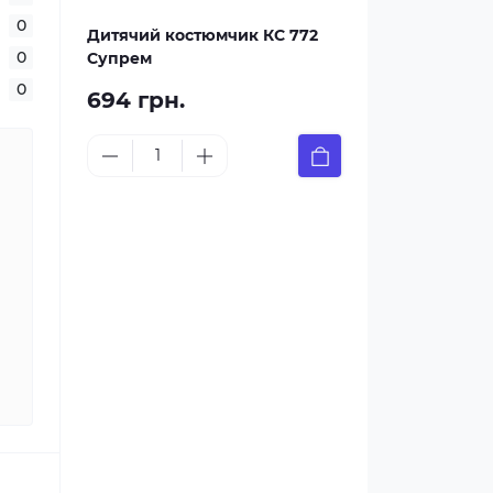
0
Дитячий костюмчик КС 772
0
Супрем
0
694 грн.