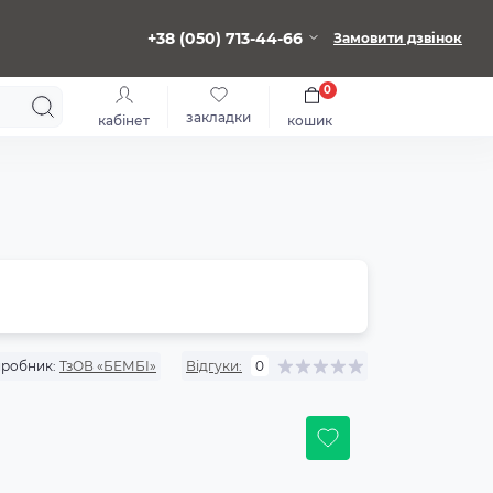
+38 (050) 713-44-66
Замовити дзвінок
0
закладки
кабінет
кошик
робник:
ТзОВ «БЕМБІ»
Відгуки:
0