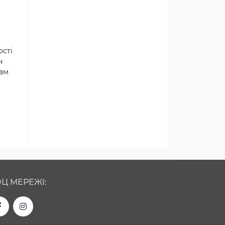
ості
н
там
Ц МЕРЕЖІ: