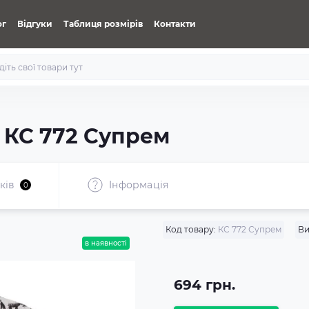
ог
Відгуки
Таблиця розмірів
Контакти
 КС 772 Супрем
ків
Iнформація
0
Код товару:
КС 772 Супрем
Ви
в наявності
694 грн.