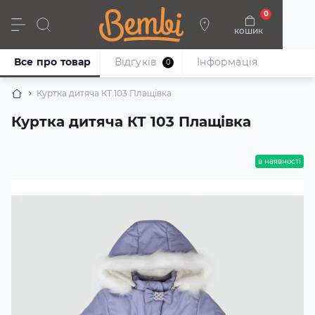
0
кошик
Дівчата
Хлопці
Немовлята
Взуття
Все про товар
Відгуків
Iнформація
0
Куртка дитяча КТ 103 Плащівка
Куртка дитяча КТ 103 Плащівка
в наявності