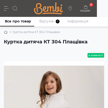
0
кошик
Дівчата
Хлопці
Немовлята
Взуття
Все про товар
Відгуків
Iнформація
0
Куртка дитяча КТ 304 Плащівка
Куртка дитяча КТ 304 Плащівка
в наявності