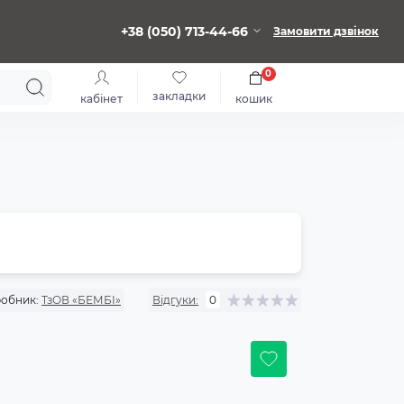
+38 (050) 713-44-66
Замовити дзвінок
0
закладки
кабінет
кошик
обник:
ТзОВ «БЕМБІ»
Відгуки:
0