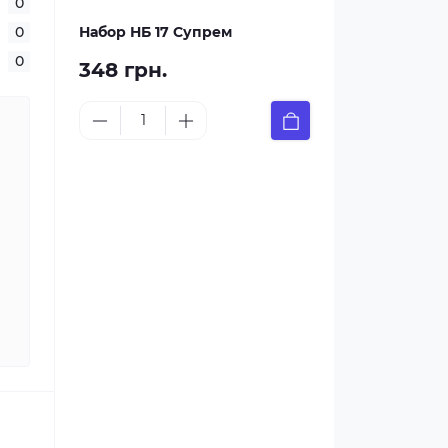
0
0
Набор НБ 17 Супрем
0
348 грн.