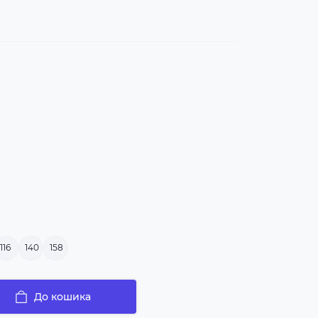
116
140
158
До кошика