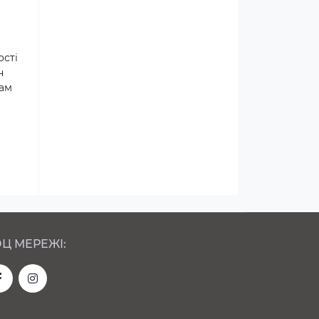
ості
н
там
Ц МЕРЕЖІ: