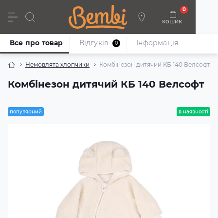
0
кошик
Дівчата
Хлопці
Немовлята
Взуття
Все про товар
Відгуків
Iнформація
0
Немовлята хлопчики
Комбінезон дитячий КБ 140 Велсофт
Комбінезон дитячий КБ 140 Велсофт
популярний
в наявності