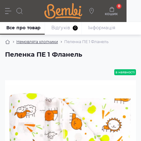
0
кошик
Дівчата
Хлопці
Немовлята
Взуття
Все про товар
Відгуків
Iнформація
0
Немовлята хлопчики
Пеленка ПЕ 1 Фланель
Пеленка ПЕ 1 Фланель
в наявності