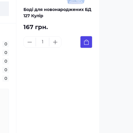
Боді для новонароджених БД
127 Кулір
167 грн.
0
0
0
0
0