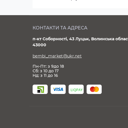
КОНТАКТИ ТА АДРЕСА
п-кт Соборності, 43 Луцьк, Волинська облас
43000
bembi_market@ukr.net
Пн-Пт: з 9до 18
Сб: з 10 до 17
Нд: з 11 до 16