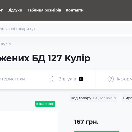
ог
Відгуки
Таблиця розмірів
Контакти
 Кулір
жених БД 127 Кулір
ктеристики
Відгуків
Iнформ
0
Код товару:
БД 127 Кулір
Виро
в наявності
167 грн.