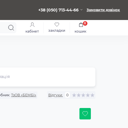
+38 (050) 713-44-66
Замовити дзвінок
0
закладки
кабінет
кошик
ація
бник:
ТзОВ «БЕМБІ»
Відгуки:
0