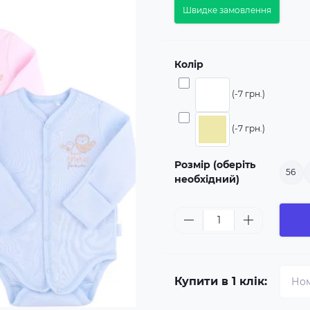
Швидке замовлення
Колір
(-7 грн.)
(-7 грн.)
Розмір (оберіть
56
необхідний)
Купити в 1 клік: