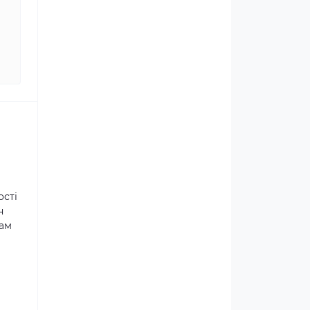
ості
н
там