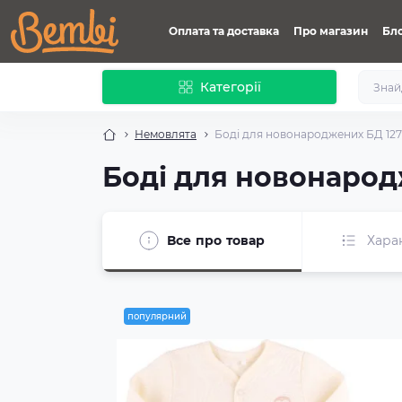
Оплата та доставка
Про магазин
Бл
Категорії
Немовлята
Боді для новонароджених БД 127
Боді для новонарод
Все про товар
Хара
популярний