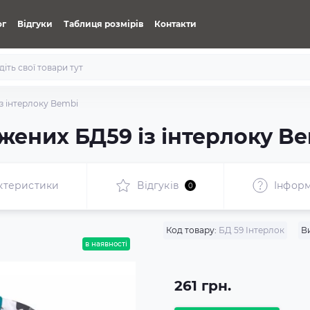
ог
Відгуки
Таблиця розмірів
Контакти
з інтерлоку Bembi
жених БД59 із інтерлоку B
ктеристики
Відгуків
Iнформ
0
Код товару:
БД 59 Інтерлок
В
в наявності
261 грн.