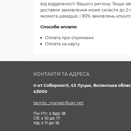
від віддаленості Вашого регіону. Якщо з
доставки замовлення може скласти до 2-
якомога швидше, і 90% замовлень клієнтів
Способи оплати:
Оплата при отриманні
Оплата на карту
КОНТАКТИ ТА АДРЕСА
п-кт Соборності, 43 Луцьк, Волинська облас
43000
bembi_market@ukr.net
Пн-Пт: з 9до 18
Сб: з 10 до 17
Нд: з 11 до 16