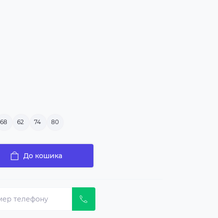
68
62
74
80
До кошика