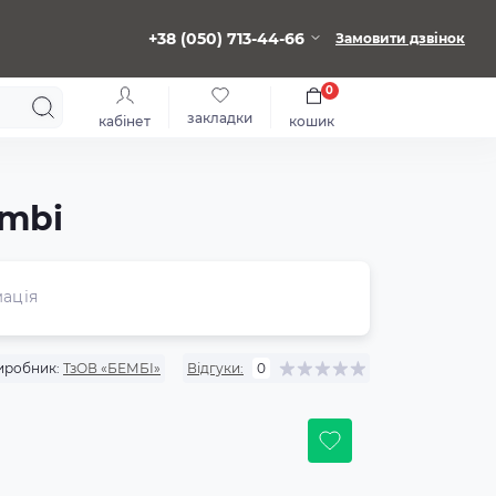
+38 (050) 713-44-66
Замовити дзвінок
0
закладки
кабінет
кошик
embi
ація
иробник:
ТзОВ «БЕМБІ»
Відгуки:
0