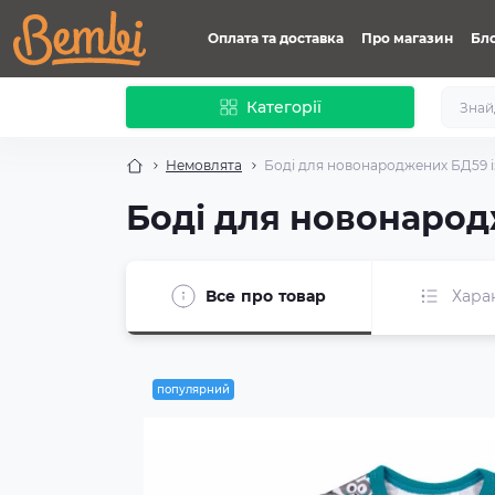
Оплата та доставка
Про магазин
Бл
Категорії
Немовлята
Боді для новонароджених БД59 і
Боді для новонарод
Все про товар
Хара
популярний