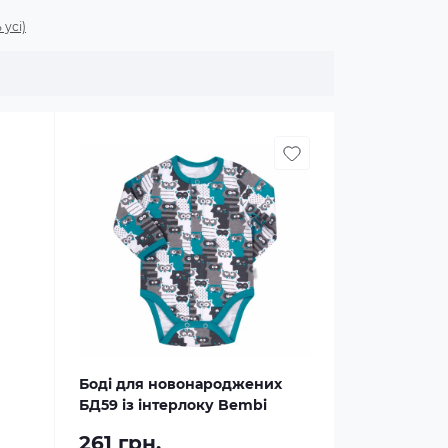
 усі)
Боді для новонароджених
БД59 із інтерлоку Bembi
261 грн.