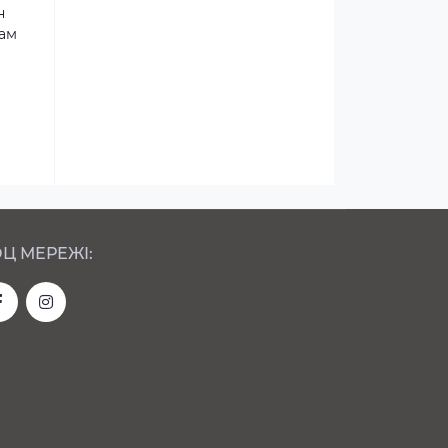
н
там
Ц МЕРЕЖІ: