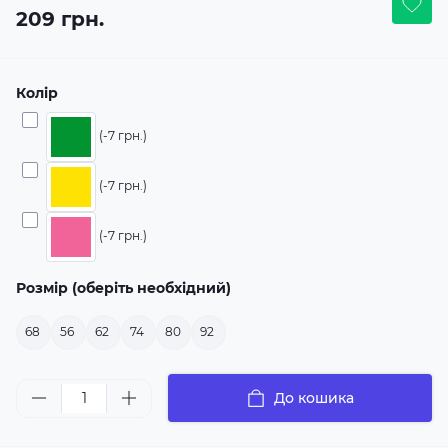
209 грн.
Колір
(-7 грн.)
(-7 грн.)
(-7 грн.)
Розмір (оберіть необхідний)
68
56
62
74
80
92
До кошика