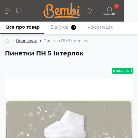
0
кошик
Дівчата
Хлопці
Немовлята
Взуття
Все про товар
Відгуків
Iнформація
0
Немовлята
Пинетки ПН 5 Інтерлок
Пинетки ПН 5 Інтерлок
в наявності