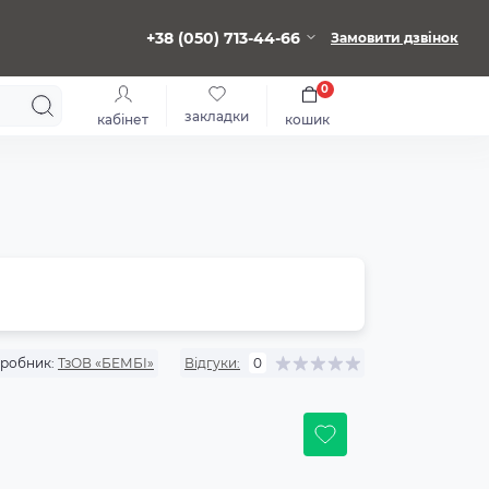
+38 (050) 713-44-66
Замовити дзвінок
0
закладки
кабінет
кошик
робник:
ТзОВ «БЕМБІ»
Відгуки:
0