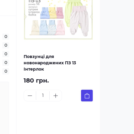
0
0
0
Повзунці для
0
новонароджених ПЗ 13
Інтерлок
0
180 грн.