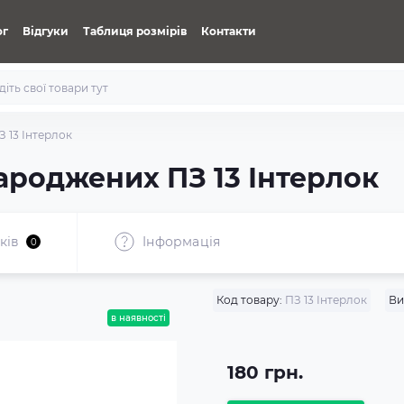
ог
Відгуки
Таблиця розмірів
Контакти
 13 Інтерлок
ароджених ПЗ 13 Інтерлок
ків
Iнформація
0
Код товару:
ПЗ 13 Інтерлок
Ви
в наявності
180 грн.