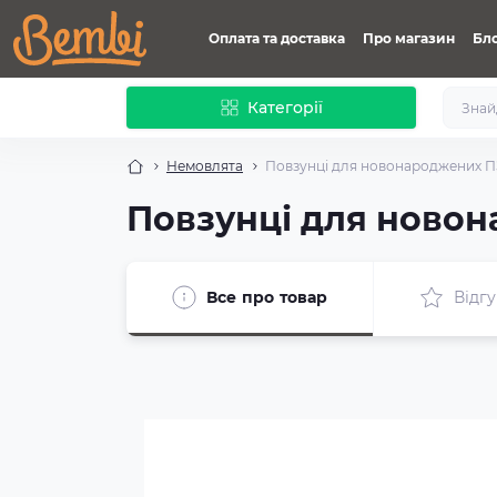
Оплата та доставка
Про магазин
Бл
Категорії
Немовлята
Повзунці для новонароджених ПЗ
Повзунці для новон
Все про товар
Відгу