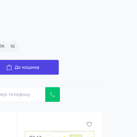
56
62
До кошика