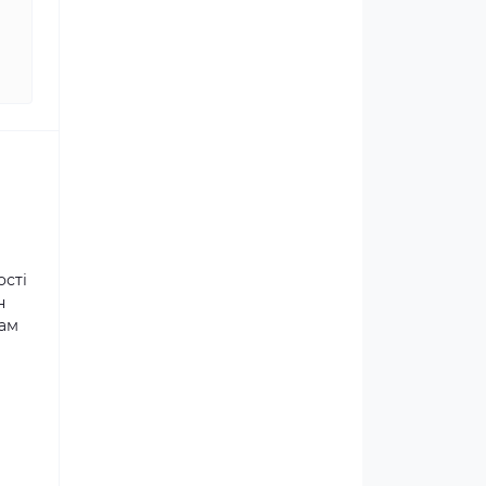
ості
н
там