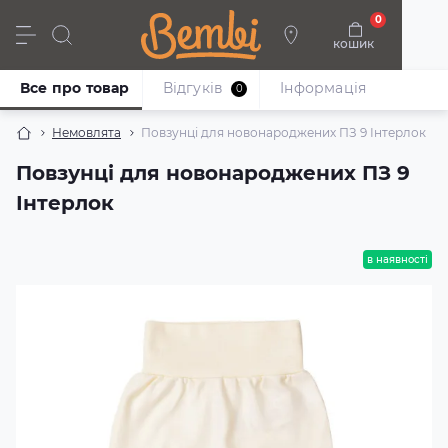
0
кошик
Дівчата
Хлопці
Немовлята
Взуття
Все про товар
Відгуків
Iнформація
0
Немовлята
Повзунці для новонароджених ПЗ 9 Інтерлок
Повзунці для новонароджених ПЗ 9
Інтерлок
в наявності